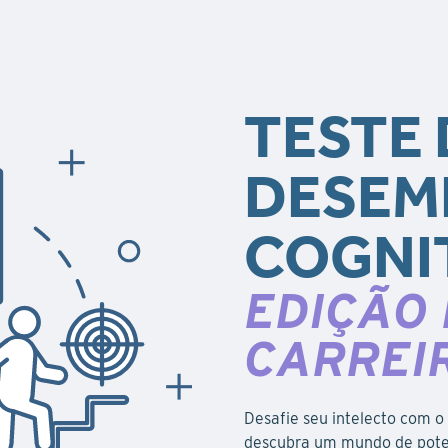
TESTE 
DESEM
COGNI
EDIÇÃO
CARREI
Desafie seu intelecto com 
descubra um mundo de poten