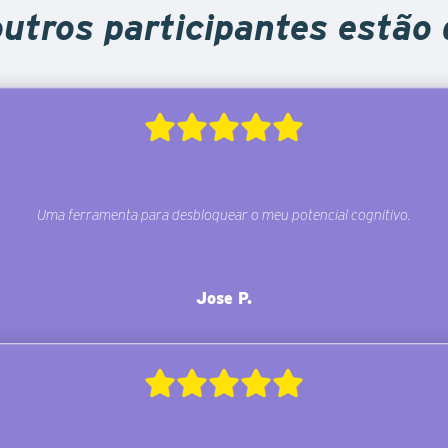
utros participantes estão
Uma ferramenta para desbloquear o meu potencial cognitivo.
Jose P.