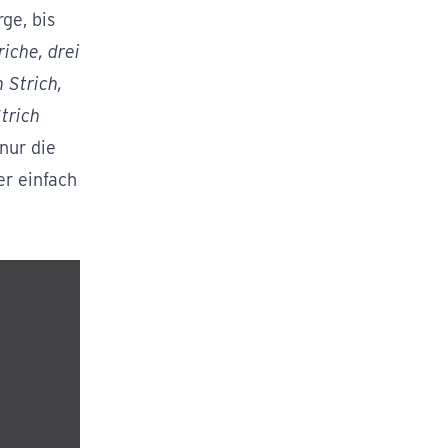
ge, bis
riche, drei
 Strich,
trich
nur die
er einfach