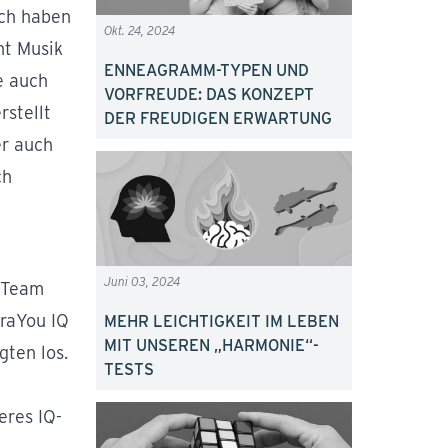
ich haben
Okt. 24, 2024
ht Musik
ENNEAGRAMM-TYPEN UND
e auch
VORFREUDE: DAS KONZEPT
rstellt
DER FREUDIGEN ERWARTUNG
er auch
ch
Juni 03, 2024
r Team
raYou IQ
MEHR LEICHTIGKEIT IM LEBEN
MIT UNSEREN „HARMONIE“-
gten los.
TESTS
eres IQ-