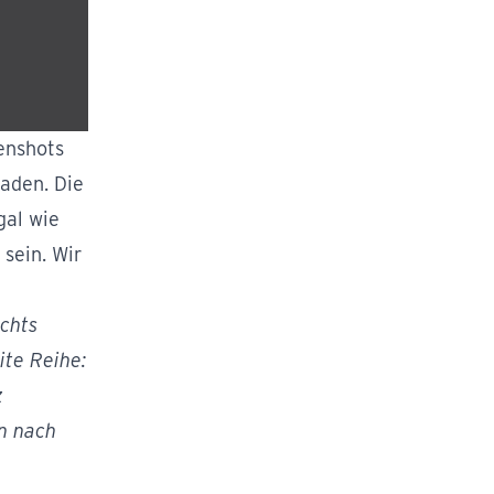
enshots
aden. Die
gal wie
 sein. Wir
echts
ite Reihe:
z
en nach