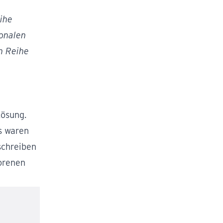
ihe
gonalen
en Reihe
Lösung.
es waren
schreiben
lorenen