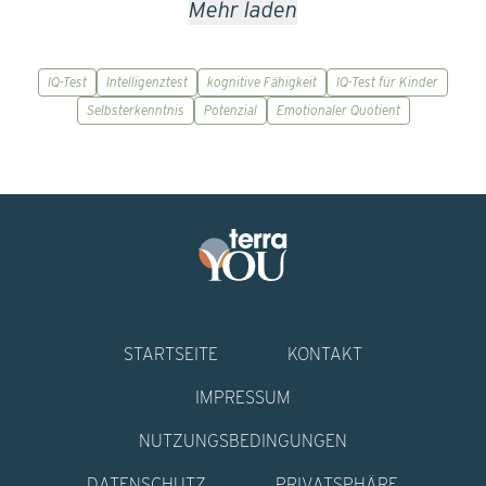
Mehr laden
IQ-Test
Intelligenztest
kognitive Fähigkeit
IQ-Test für Kinder
Selbsterkenntnis
Potenzial
Emotionaler Quotient
STARTSEITE
KONTAKT
IMPRESSUM
NUTZUNGSBEDINGUNGEN
DATENSCHUTZ
PRIVATSPHÄRE