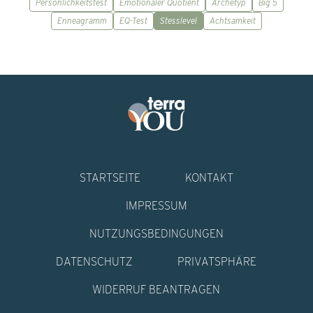
Persönlichkeitstest
Emotionaler Quotient
Archetyp
Big 5
Enneagramm
EQ-Test
Stesslevel
Achtsamkeit
STARTSEITE
KONTAKT
IMPRESSUM
NUTZUNGSBEDINGUNGEN
DATENSCHUTZ
PRIVATSPHÄRE
WIDERRUF BEANTRAGEN