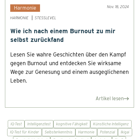
Nov. 18, 2024
Harmonie
HARMONIE
STESSLEVEL
Wie ich nach einem Burnout zu mir
selbst zurückfand
Lesen Sie wahre Geschichten über den Kampf
gegen Burnout und entdecken Sie wirksame
Wege zur Genesung und einem ausgeglichenen
Leben.
Artikel lesen
IQ-Test
Intelligenztest
kognitive Fähigkeit
Künstliche Intelligenz
IQ-Test für Kinder
Selbsterkenntnis
Harmonie
Potenzial
Ikigai