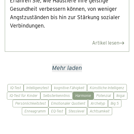
Erfahren Sie, wie Haustiere Ihre geistige
Gesundheit verbessern können, von weniger
Angstzuständen bis hin zur Stärkung sozialer
Verbindungen.
Artikel lesen
Mehr laden
IQ-Test
Intelligenztest
kognitive Fähigkeit
Künstliche Intelligenz
IQ-Test für Kinder
Selbsterkenntnis
Harmonie
Potenzial
Ikigai
Persönlichkeitstest
Emotionaler Quotient
Archetyp
Big 5
Enneagramm
EQ-Test
Stesslevel
Achtsamkeit